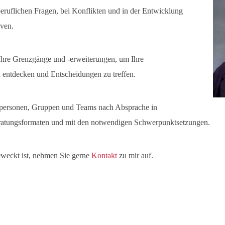
beruflichen Fragen, bei Konflikten und in der Entwicklung
iven.
Ihre Grenzgänge und -erweiterungen, um Ihre
u entdecken und Entscheidungen zu treffen.
elpersonen, Gruppen und Teams nach Absprache in
FREIE ENTSCHEIDUNG GESCHIE
eratungsformaten und mit den notwendigen Schwerpunktsetzungen.
ERHALB BEDINGENDER INNERER
ERER GRENZEN. ERWEITERUNG 
eweckt ist, nehmen Sie gerne
Kontakt
zu mir auf.
RENZEN IST MÖGLICH.”
Ruth C. Cohn