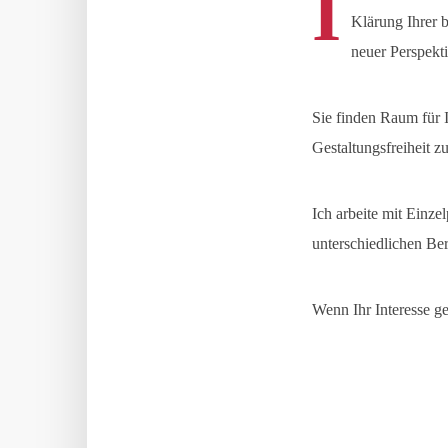
I
Klärung Ihrer 
neuer Perspekt
Sie finden Raum für 
Gestaltungsfreiheit z
Ich arbeite mit Einz
“
unterschiedlichen B
INN
ÄUSS
Wenn Ihr Interesse g